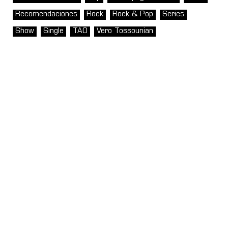
Recomendaciones
Rock
Rock & Pop
Series
Show
Single
TAO
Vero Tossounian