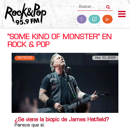
"SOME KIND OF MONSTER" EN
ROCK & POP
NOTICIAS
Nov 10, 2025
¿Se viene la biopic de James Hetfield?
Parece que sí.