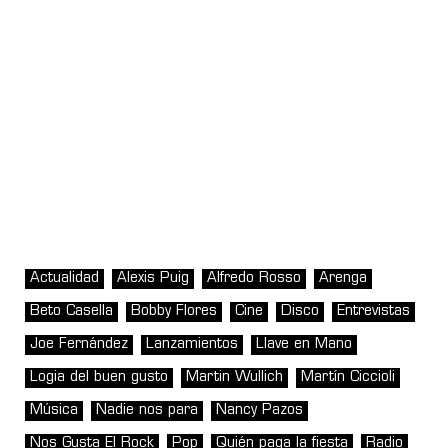
Actualidad
Alexis Puig
Alfredo Rosso
Arenga
Beto Casella
Bobby Flores
Cine
Disco
Entrevistas
Joe Fernández
Lanzamientos
Llave en Mano
Logia del buen gusto
Martin Wullich
Martín Ciccioli
Música
Nadie nos para
Nancy Pazos
Nos Gusta El Rock
Pop
Quién paga la fiesta
Radio