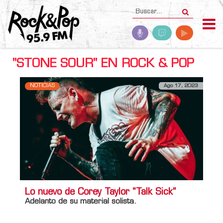
"STONE SOUR" EN ROCK & POP
NOTICIAS
Ago 17, 2023
Lo nuevo de Corey Taylor “Talk Sick”
Adelanto de su material solista.