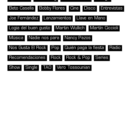
Beto Casella
Bobby Flores
Cine
Disco
Entrevistas
Joe Fernández
Lanzamientos
Llave en Mano
Logia del buen gusto
Martin Wullich
Martín Ciccioli
Música
Nadie nos para
Nancy Pazos
Nos Gusta El Rock
Pop
Quién paga la fiesta
Radio
Recomendaciones
Rock
Rock & Pop
Series
Show
Single
TAO
Vero Tossounian