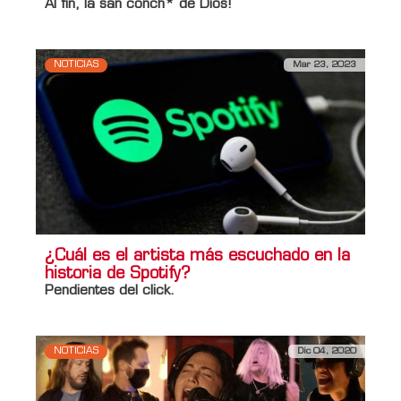
Al fin, la san conch* de Dios!
NOTICIAS
Mar 23, 2023
¿Cuál es el artista más escuchado en la
historia de Spotify?
Pendientes del click.
NOTICIAS
Dic 04, 2020