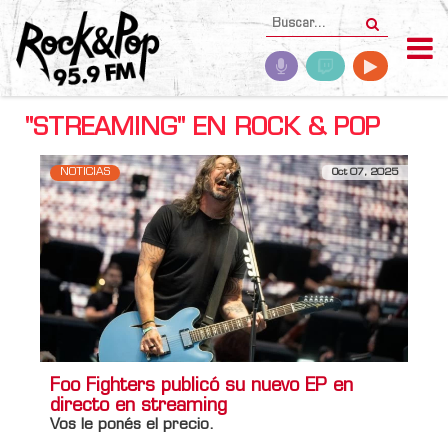
"STREAMING" EN ROCK & POP
NOTICIAS
Oct 07, 2025
Foo Fighters publicó su nuevo EP en
directo en streaming
Vos le ponés el precio.