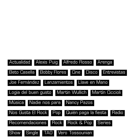
Actualidad
Alexis Puig
Alfredo Rosso
Arenga
Beto Casella
Bobby Flores
Cine
Disco
Entrevistas
Joe Fernández
Lanzamientos
Llave en Mano
Logia del buen gusto
Martin Wullich
Martín Ciccioli
Música
Nadie nos para
Nancy Pazos
Nos Gusta El Rock
Pop
Quién paga la fiesta
Radio
Recomendaciones
Rock
Rock & Pop
Series
Show
Single
TAO
Vero Tossounian