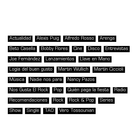
Actualidad
Alexis Puig
Alfredo Rosso
Arenga
Beto Casella
Bobby Flores
Cine
Disco
Entrevistas
Joe Fernández
Lanzamientos
Llave en Mano
Logia del buen gusto
Martin Wullich
Martín Ciccioli
Música
Nadie nos para
Nancy Pazos
Nos Gusta El Rock
Pop
Quién paga la fiesta
Radio
Recomendaciones
Rock
Rock & Pop
Series
Show
Single
TAO
Vero Tossounian