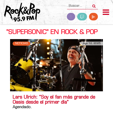
"SUPERSONIC" EN ROCK & POP
NOTICIAS
Ago 12, 2025
Lars Ulrich: “Soy el fan más grande de
Oasis desde el primer día”
Agendado.