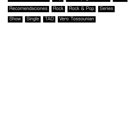
Recomendaciones
Rock
Rock & Pop
Series
Show
Single
TAO
Vero Tossounian