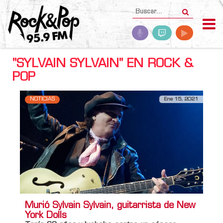
"SYLVAIN SYLVAIN" EN ROCK &
POP
NOTICIAS
Ene 15, 2021
Murió Sylvain Sylvain, guitarrista de New
York Dolls