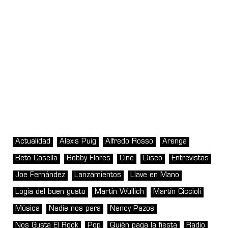
Actualidad
Alexis Puig
Alfredo Rosso
Arenga
Beto Casella
Bobby Flores
Cine
Disco
Entrevistas
Joe Fernández
Lanzamientos
Llave en Mano
Logia del buen gusto
Martin Wullich
Martín Ciccioli
Música
Nadie nos para
Nancy Pazos
Nos Gusta El Rock
Pop
Quién paga la fiesta
Radio