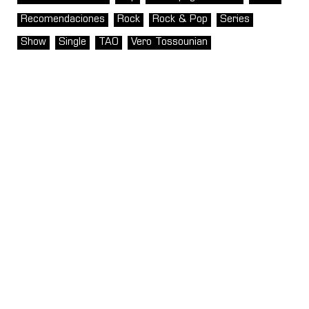
Recomendaciones
Rock
Rock & Pop
Series
Show
Single
TAO
Vero Tossounian