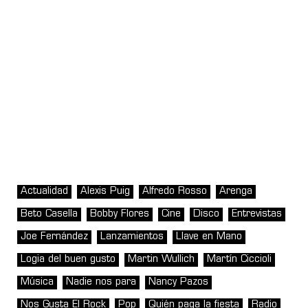
Actualidad
Alexis Puig
Alfredo Rosso
Arenga
Beto Casella
Bobby Flores
Cine
Disco
Entrevistas
Joe Fernández
Lanzamientos
Llave en Mano
Logia del buen gusto
Martin Wullich
Martín Ciccioli
Música
Nadie nos para
Nancy Pazos
Nos Gusta El Rock
Pop
Quién paga la fiesta
Radio