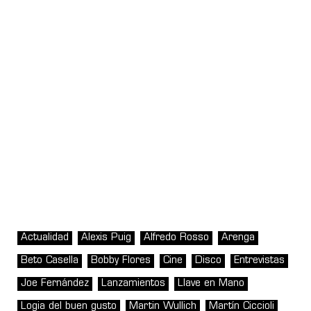
Actualidad
Alexis Puig
Alfredo Rosso
Arenga
Beto Casella
Bobby Flores
Cine
Disco
Entrevistas
Joe Fernández
Lanzamientos
Llave en Mano
Logia del buen gusto
Martin Wullich
Martín Ciccioli