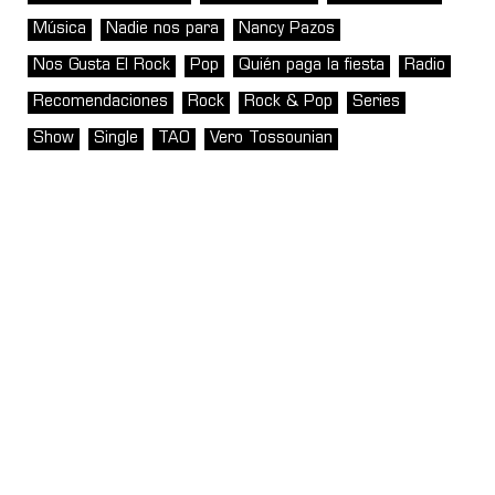
Música
Nadie nos para
Nancy Pazos
Nos Gusta El Rock
Pop
Quién paga la fiesta
Radio
Recomendaciones
Rock
Rock & Pop
Series
Show
Single
TAO
Vero Tossounian