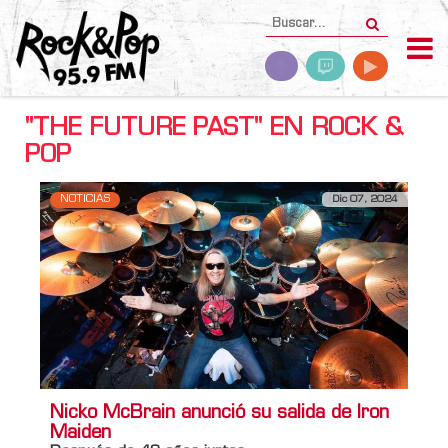
"THE FUTURE PAST" EN ROCK &
POP
NOTICIAS
Dic 07, 2024
Nicko McBrain anunció su salida de Iron
Maiden