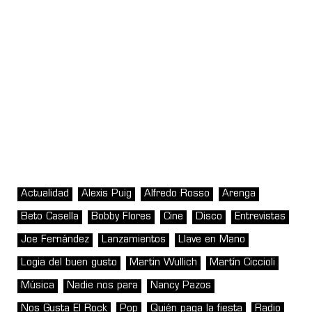
Actualidad
Alexis Puig
Alfredo Rosso
Arenga
Beto Casella
Bobby Flores
Cine
Disco
Entrevistas
Joe Fernández
Lanzamientos
Llave en Mano
Logia del buen gusto
Martin Wullich
Martín Ciccioli
Música
Nadie nos para
Nancy Pazos
Nos Gusta El Rock
Pop
Quién paga la fiesta
Radio