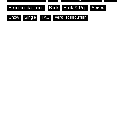
Recomendaciones
Rock
Rock & Pop
Series
Show
Single
TAO
Vero Tossounian