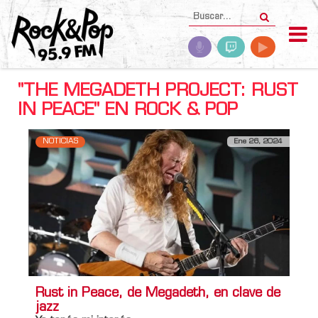
"THE MEGADETH PROJECT: RUST
IN PEACE" EN ROCK & POP
NOTICIAS
Ene 26, 2024
Rust in Peace, de Megadeth, en clave de
jazz