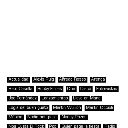
Actualidad
Alexis Puig
Alfredo Rosso
Arenga
Beto Casella
Bobby Flores
Cine
Disco
Entrevistas
Joe Fernández
Lanzamientos
Llave en Mano
Logia del buen gusto
Martin Wullich
Martín Ciccioli
Música
Nadie nos para
Nancy Pazos
Nos Gusta El Rock
Pop
Quién paga la fiesta
Radio