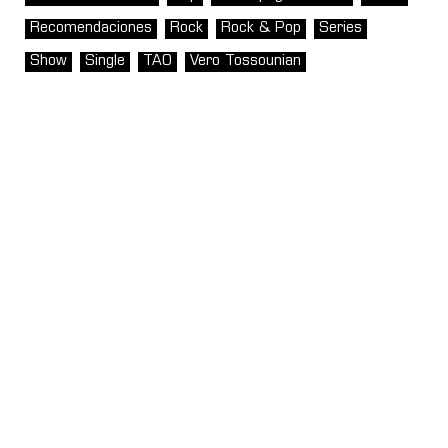
Recomendaciones
Rock
Rock & Pop
Series
Show
Single
TAO
Vero Tossounian