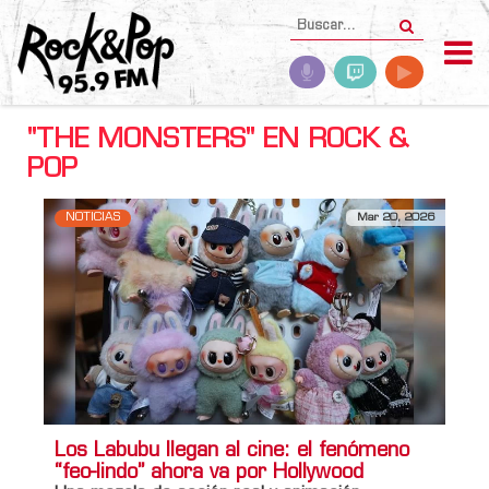
"THE MONSTERS" EN ROCK &
POP
NOTICIAS
Mar 20, 2026
Los Labubu llegan al cine: el fenómeno
“feo-lindo” ahora va por Hollywood