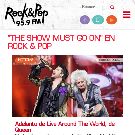
"THE SHOW MUST GO ON" EN
ROCK & POP
NOTICIAS
Sep 03, 2020
Adelanto de Live Around The World, de
Queen