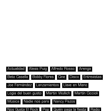
Actualidad
Alexis Puig
Alfredo Rosso
Arenga
Beto Casella
Bobby Flores
Cine
Disco
Entrevistas
Joe Fernández
Lanzamientos
Llave en Mano
Logia del buen gusto
Martin Wullich
Martín Ciccioli
Música
Nadie nos para
Nancy Pazos
Nos Gusta El Rock
Pop
Quién paga la fiesta
Radio