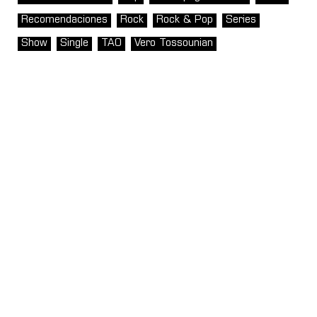
Recomendaciones
Rock
Rock & Pop
Series
Show
Single
TAO
Vero Tossounian