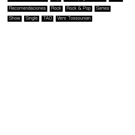
Recomendaciones
Rock
Rock & Pop
Series
Show
Single
TAO
Vero Tossounian