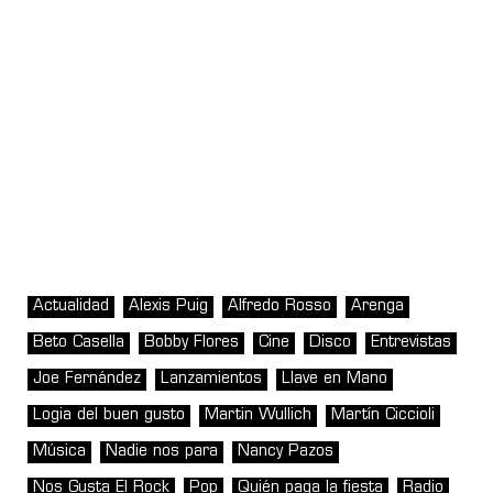
Actualidad
Alexis Puig
Alfredo Rosso
Arenga
Beto Casella
Bobby Flores
Cine
Disco
Entrevistas
Joe Fernández
Lanzamientos
Llave en Mano
Logia del buen gusto
Martin Wullich
Martín Ciccioli
Música
Nadie nos para
Nancy Pazos
Nos Gusta El Rock
Pop
Quién paga la fiesta
Radio