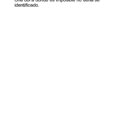
Una obra donde es imposible no sentirse
identificado.