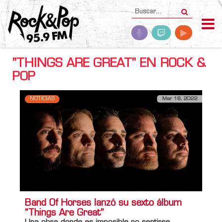
"THINGS ARE GREAT" EN ROCK &
POP
NOTICIAS
Mar 18, 2022
Band Of Horses lanzó su sexto álbum
“Things Are Great”