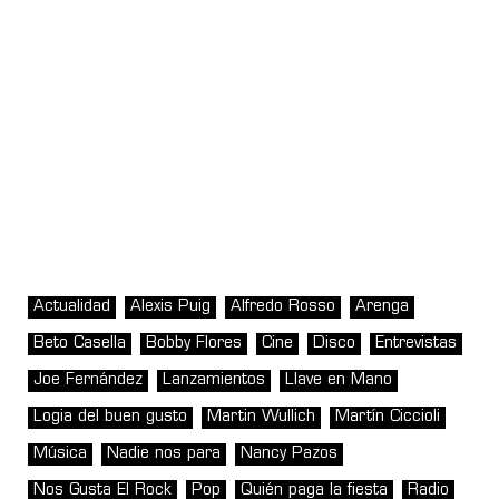
Actualidad
Alexis Puig
Alfredo Rosso
Arenga
Beto Casella
Bobby Flores
Cine
Disco
Entrevistas
Joe Fernández
Lanzamientos
Llave en Mano
Logia del buen gusto
Martin Wullich
Martín Ciccioli
Música
Nadie nos para
Nancy Pazos
Nos Gusta El Rock
Pop
Quién paga la fiesta
Radio