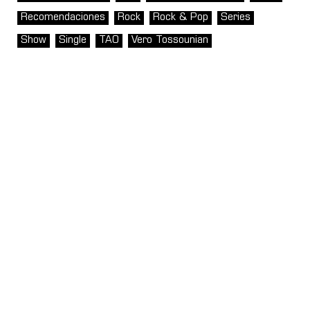
Recomendaciones
Rock
Rock & Pop
Series
Show
Single
TAO
Vero Tossounian