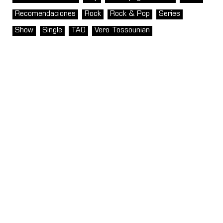
Recomendaciones
Rock
Rock & Pop
Series
Show
Single
TAO
Vero Tossounian