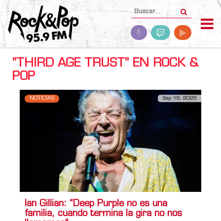
"THIRD AGE TRUST" EN ROCK &
POP
NOTICIAS
Sep 16, 2025
Ian Gillian: “Deep Purple no es una
familia, cuando termina la gira no nos