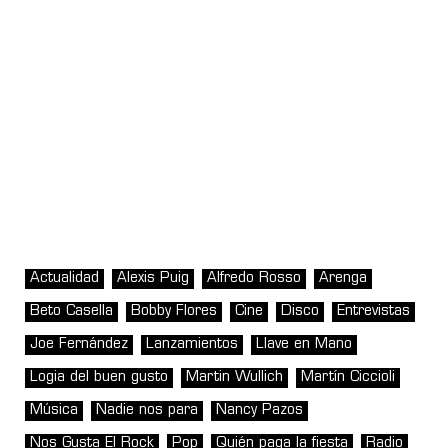
Actualidad
Alexis Puig
Alfredo Rosso
Arenga
Beto Casella
Bobby Flores
Cine
Disco
Entrevistas
Joe Fernández
Lanzamientos
Llave en Mano
Logia del buen gusto
Martin Wullich
Martín Ciccioli
Música
Nadie nos para
Nancy Pazos
Nos Gusta El Rock
Pop
Quién paga la fiesta
Radio