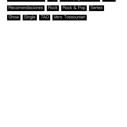
Recomendaciones
Rock
Rock & Pop
Series
Show
Single
TAO
Vero Tossounian