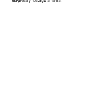
Sorpresa y nostalgia amarilla.