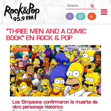
"THREE MEN AND A COMIC
BOOK" EN ROCK & POP
NOTICIAS
Nov 21, 2025
Los Simpsons confirmaron la muerte de
otro personaje histórico