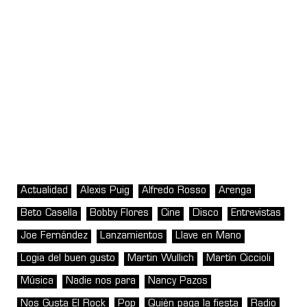
Actualidad
Alexis Puig
Alfredo Rosso
Arenga
Beto Casella
Bobby Flores
Cine
Disco
Entrevistas
Joe Fernández
Lanzamientos
Llave en Mano
Logia del buen gusto
Martin Wullich
Martín Ciccioli
Música
Nadie nos para
Nancy Pazos
Nos Gusta El Rock
Pop
Quién paga la fiesta
Radio