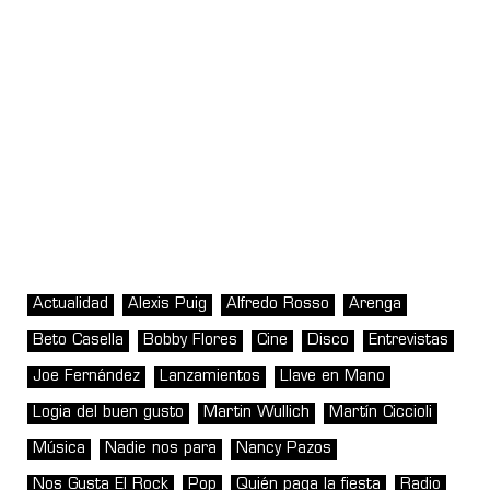
Actualidad
Alexis Puig
Alfredo Rosso
Arenga
Beto Casella
Bobby Flores
Cine
Disco
Entrevistas
Joe Fernández
Lanzamientos
Llave en Mano
Logia del buen gusto
Martin Wullich
Martín Ciccioli
Música
Nadie nos para
Nancy Pazos
Nos Gusta El Rock
Pop
Quién paga la fiesta
Radio