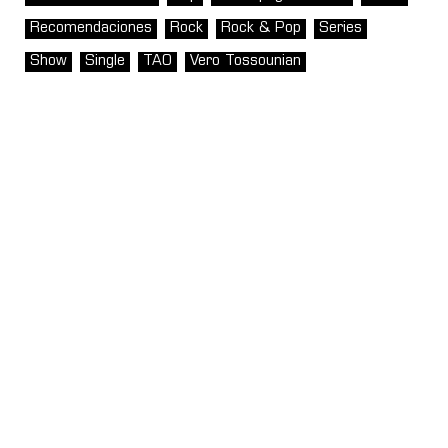
Recomendaciones
Rock
Rock & Pop
Series
Show
Single
TAO
Vero Tossounian