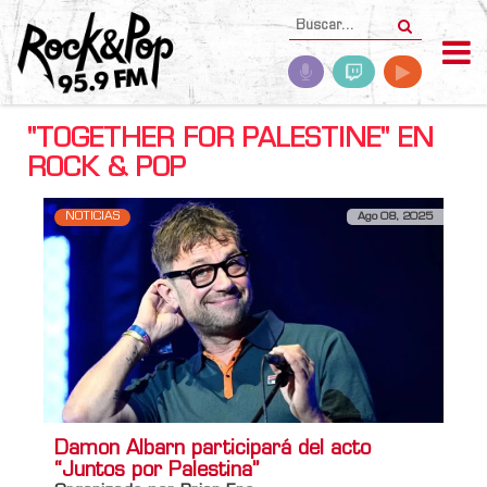
"TOGETHER FOR PALESTINE" EN
ROCK & POP
NOTICIAS
Ago 08, 2025
Damon Albarn participará del acto
“Juntos por Palestina”