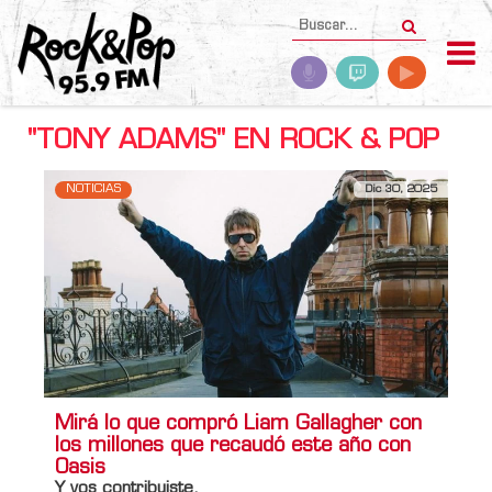
"TONY ADAMS" EN ROCK & POP
NOTICIAS
Dic 30, 2025
Mirá lo que compró Liam Gallagher con
los millones que recaudó este año con
Oasis
Y vos contribuiste.