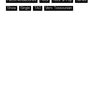
Recomendaciones
Rock
Rock & Pop
Series
Show
Single
TAO
Vero Tossounian