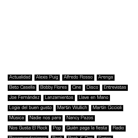
Actualidad
Alexis Puig
Alfredo Rosso
Arenga
Beto Casella
Bobby Flores
Cine
Disco
Entrevistas
Joe Fernández
Lanzamientos
Llave en Mano
Logia del buen gusto
Martin Wullich
Martín Ciccioli
Música
Nadie nos para
Nancy Pazos
Nos Gusta El Rock
Pop
Quién paga la fiesta
Radio