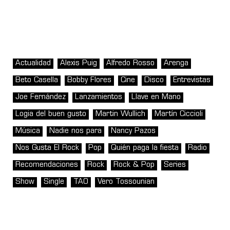
Actualidad
Alexis Puig
Alfredo Rosso
Arenga
Beto Casella
Bobby Flores
Cine
Disco
Entrevistas
Joe Fernández
Lanzamientos
Llave en Mano
Logia del buen gusto
Martin Wullich
Martín Ciccioli
Música
Nadie nos para
Nancy Pazos
Nos Gusta El Rock
Pop
Quién paga la fiesta
Radio
Recomendaciones
Rock
Rock & Pop
Series
Show
Single
TAO
Vero Tossounian