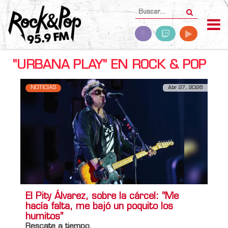
"URBANA PLAY" EN ROCK & POP
NOTICIAS
Abr 27, 2026
El Pity Álvarez, sobre la cárcel: "Me
hacía falta, me bajó un poquito los
humitos"
Rescate a tiempo.