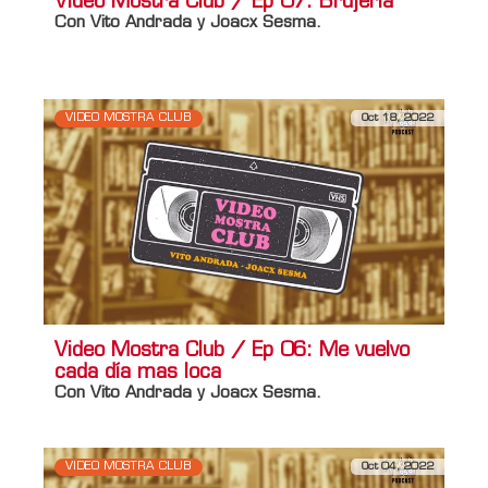
Video Mostra Club / Ep 07: Brujería
Con Vito Andrada y Joacx Sesma.
VIDEO MOSTRA CLUB
Oct 18, 2022
Video Mostra Club / Ep 06: Me vuelvo
cada día mas loca
Con Vito Andrada y Joacx Sesma.
VIDEO MOSTRA CLUB
Oct 04, 2022