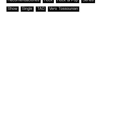
Recomendaciones
Rock
Rock & Pop
Series
Show
Single
TAO
Vero Tossounian