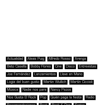
Actualidad
Alexis Puig
Alfredo Rosso
Arenga
Beto Casella
Bobby Flores
Cine
Disco
Entrevistas
Joe Fernández
Lanzamientos
Llave en Mano
Logia del buen gusto
Martin Wullich
Martín Ciccioli
Música
Nadie nos para
Nancy Pazos
Nos Gusta El Rock
Pop
Quién paga la fiesta
Radio