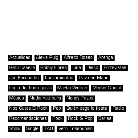
Actualidad
Alexis Puig
Alfredo Rosso
Arenga
Beto Casella
Bobby Flores
Cine
Disco
Entrevistas
Joe Fernández
Lanzamientos
Llave en Mano
Logia del buen gusto
Martin Wullich
Martín Ciccioli
Música
Nadie nos para
Nancy Pazos
Nos Gusta El Rock
Pop
Quién paga la fiesta
Radio
Recomendaciones
Rock
Rock & Pop
Series
Show
Single
TAO
Vero Tossounian