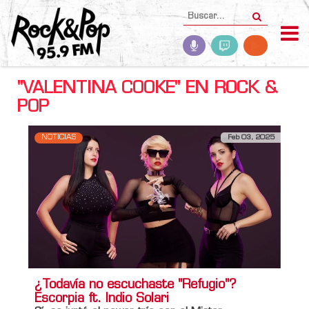
"VALENTINA COOKE" EN ROCK &
POP
NOTICIAS
Feb 03, 2025
¿Todavía no escuchaste "Refugio"?
Escorpia ft. Indio Solari