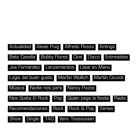
Actualidad
Alexis Puig
Alfredo Rosso
Arenga
Beto Casella
Bobby Flores
Cine
Disco
Entrevistas
Joe Fernández
Lanzamientos
Llave en Mano
Logia del buen gusto
Martin Wullich
Martín Ciccioli
Música
Nadie nos para
Nancy Pazos
Nos Gusta El Rock
Pop
Quién paga la fiesta
Radio
Recomendaciones
Rock
Rock & Pop
Series
Show
Single
TAO
Vero Tossounian