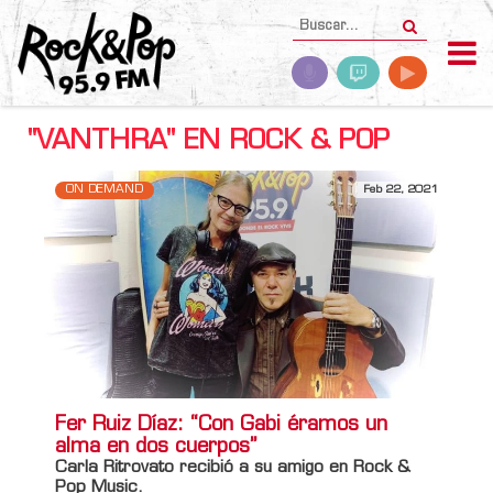
"VANTHRA" EN ROCK & POP
ON DEMAND
Feb 22, 2021
Fer Ruiz Díaz: “Con Gabi éramos un
alma en dos cuerpos”
Carla Ritrovato recibió a su amigo en Rock &
Pop Music.