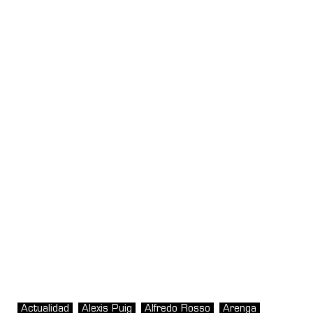
Actualidad
Alexis Puig
Alfredo Rosso
Arenga