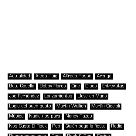
Actualidad
Alexis Puig
Alfredo Rosso
Arenga
Beto Casella
Bobby Flores
Cine
Disco
Entrevistas
Joe Fernández
Lanzamientos
Llave en Mano
Logia del buen gusto
Martin Wullich
Martín Ciccioli
Música
Nadie nos para
Nancy Pazos
Nos Gusta El Rock
Pop
Quién paga la fiesta
Radio