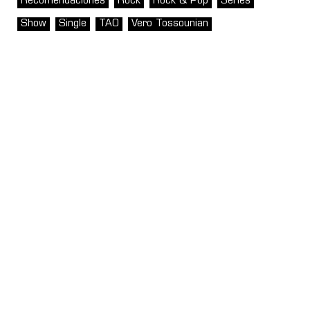
Recomendaciones
Rock
Rock & Pop
Series
Show
Single
TAO
Vero Tossounian