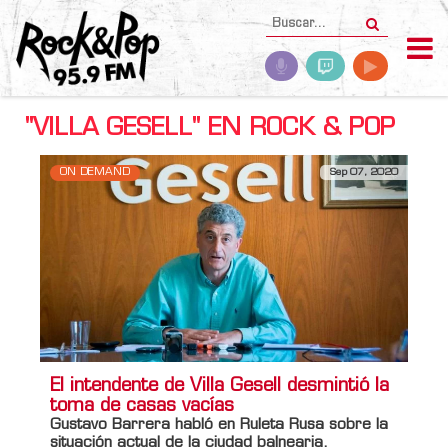
"VILLA GESELL" EN ROCK & POP
ON DEMAND
Sep 07, 2020
El intendente de Villa Gesell desmintió la
toma de casas vacías
Gustavo Barrera habló en Ruleta Rusa sobre la
situación actual de la ciudad balnearia.