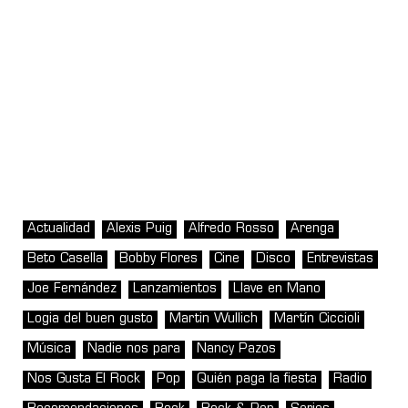
Actualidad
Alexis Puig
Alfredo Rosso
Arenga
Beto Casella
Bobby Flores
Cine
Disco
Entrevistas
Joe Fernández
Lanzamientos
Llave en Mano
Logia del buen gusto
Martin Wullich
Martín Ciccioli
Música
Nadie nos para
Nancy Pazos
Nos Gusta El Rock
Pop
Quién paga la fiesta
Radio