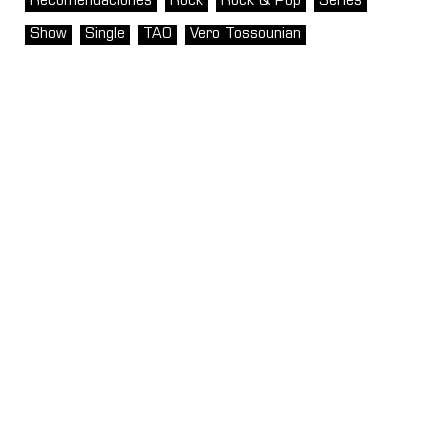
Recomendaciones
Rock
Rock & Pop
Series
Show
Single
TAO
Vero Tossounian