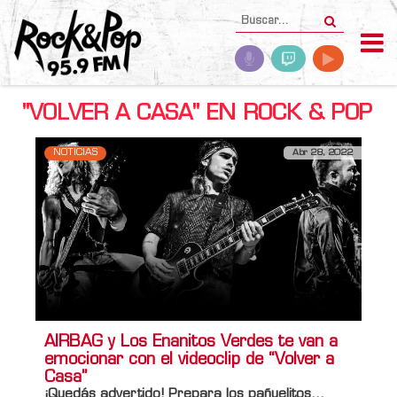
"VOLVER A CASA" EN ROCK & POP
NOTICIAS
Abr 28, 2022
AIRBAG y Los Enanitos Verdes te van a
emocionar con el videoclip de “Volver a
Casa”
¡Quedás advertido! Prepara los pañuelitos…