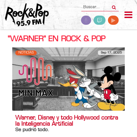
"WARNER" EN ROCK & POP
NOTICIAS
Sep 17, 2025
Warner, Disney y todo Hollywood contra
la Inteligencia Artificial
Se pudrió todo.