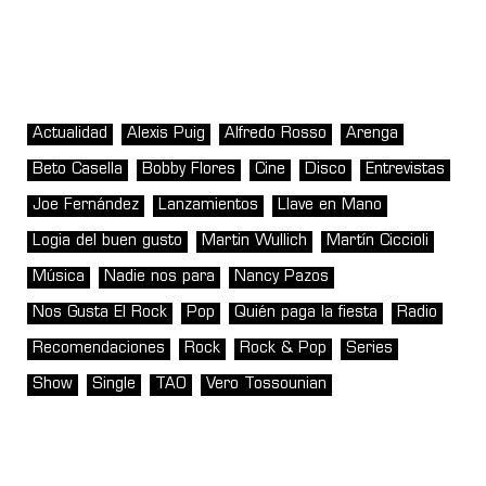
Actualidad
Alexis Puig
Alfredo Rosso
Arenga
Beto Casella
Bobby Flores
Cine
Disco
Entrevistas
Joe Fernández
Lanzamientos
Llave en Mano
Logia del buen gusto
Martin Wullich
Martín Ciccioli
Música
Nadie nos para
Nancy Pazos
Nos Gusta El Rock
Pop
Quién paga la fiesta
Radio
Recomendaciones
Rock
Rock & Pop
Series
Show
Single
TAO
Vero Tossounian