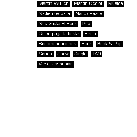
Martin Wullich
Martín Ciccioli
Música
Nadie nos para
Nancy Pazos
Nos Gusta El Rock
Pop
Quién paga la fiesta
Radio
Recomendaciones
Rock
Rock & Pop
Series
Show
Single
TAO
Vero Tossounian