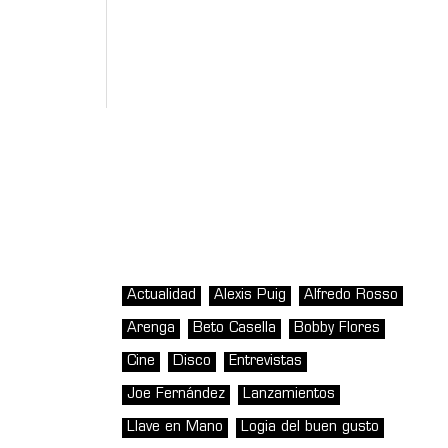
Actualidad
Alexis Puig
Alfredo Rosso
Arenga
Beto Casella
Bobby Flores
Cine
Disco
Entrevistas
Joe Fernández
Lanzamientos
Llave en Mano
Logia del buen gusto