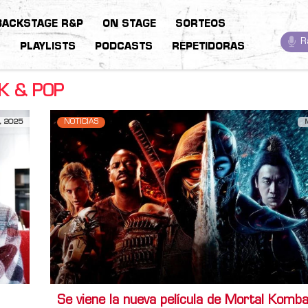
BACKSTAGE R&P
ON STAGE
SORTEOS
R
S
PLAYLISTS
PODCASTS
REPETIDORAS
K & POP
, 2025
NOTICIAS
Se viene la nueva película de Mortal Komba