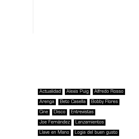
Actualidad
Alexis Puig
Alfredo Rosso
Arenga
Beto Casella
Bobby Flores
Cine
Disco
Entrevistas
Joe Fernández
Lanzamientos
Llave en Mano
Logia del buen gusto