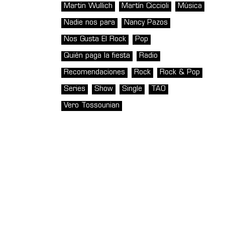
Martin Wullich
Martín Ciccioli
Música
Nadie nos para
Nancy Pazos
Nos Gusta El Rock
Pop
Quién paga la fiesta
Radio
Recomendaciones
Rock
Rock & Pop
Series
Show
Single
TAO
Vero Tossounian