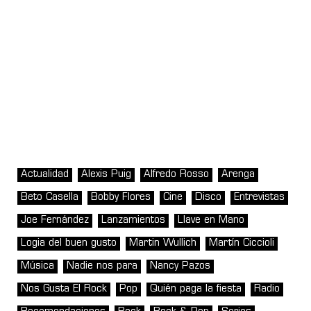
Actualidad
Alexis Puig
Alfredo Rosso
Arenga
Beto Casella
Bobby Flores
Cine
Disco
Entrevistas
Joe Fernández
Lanzamientos
Llave en Mano
Logia del buen gusto
Martin Wullich
Martín Ciccioli
Música
Nadie nos para
Nancy Pazos
Nos Gusta El Rock
Pop
Quién paga la fiesta
Radio