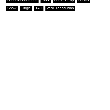
Recomendaciones
Rock
Rock & Pop
Series
Show
Single
TAO
Vero Tossounian