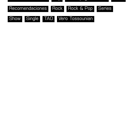
Recomendaciones
Rock
Rock & Pop
Series
Show
Single
TAO
Vero Tossounian