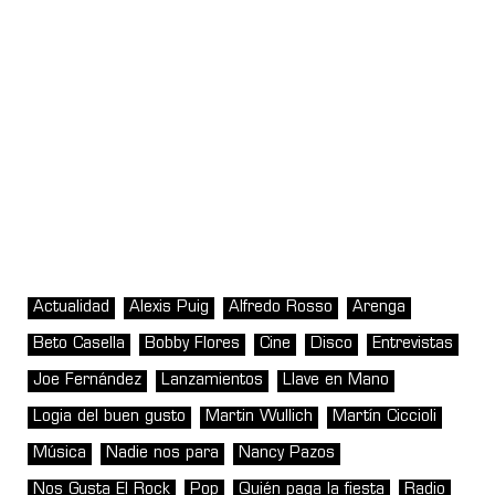
Actualidad
Alexis Puig
Alfredo Rosso
Arenga
Beto Casella
Bobby Flores
Cine
Disco
Entrevistas
Joe Fernández
Lanzamientos
Llave en Mano
Logia del buen gusto
Martin Wullich
Martín Ciccioli
Música
Nadie nos para
Nancy Pazos
Nos Gusta El Rock
Pop
Quién paga la fiesta
Radio