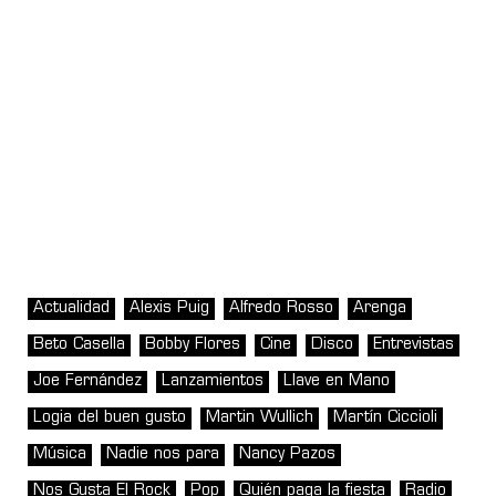
Actualidad
Alexis Puig
Alfredo Rosso
Arenga
Beto Casella
Bobby Flores
Cine
Disco
Entrevistas
Joe Fernández
Lanzamientos
Llave en Mano
Logia del buen gusto
Martin Wullich
Martín Ciccioli
Música
Nadie nos para
Nancy Pazos
Nos Gusta El Rock
Pop
Quién paga la fiesta
Radio