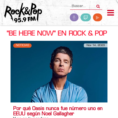
"BE HERE NOW" EN ROCK & POP
NOTICIAS
Nov 14, 2023
Por qué Oasis nunca fue número uno en
EEUU según Noel Gallagher