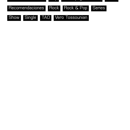
Recomendaciones
Rock
Rock & Pop
Series
Show
Single
TAO
Vero Tossounian