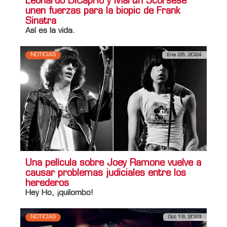
Leonardo DiCaprio y Martin Scorsese
unen fuerzas para la biopic de Frank
Sinatra
Así es la vida.
NOTICIAS
Ene 26, 2024
Una película sobre Joey Ramone vuelve a
causar problemas judiciales entre los
herederos
Hey Ho, ¡quilombo!
NOTICIAS
Oct 19, 2023