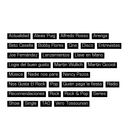
Actualidad
Alexis Puig
Alfredo Rosso
Arenga
Beto Casella
Bobby Flores
Cine
Disco
Entrevistas
Joe Fernández
Lanzamientos
Llave en Mano
Logia del buen gusto
Martin Wullich
Martín Ciccioli
Música
Nadie nos para
Nancy Pazos
Nos Gusta El Rock
Pop
Quién paga la fiesta
Radio
Recomendaciones
Rock
Rock & Pop
Series
Show
Single
TAO
Vero Tossounian