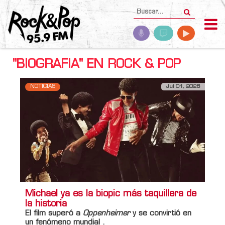
"BIOGRAFIA" EN ROCK & POP
NOTICIAS
Jul 01, 2026
Michael ya es la biopic más taquillera de
la historia
El film superó a
Oppenheimer
y se convirtió en
un fenómeno mundial .