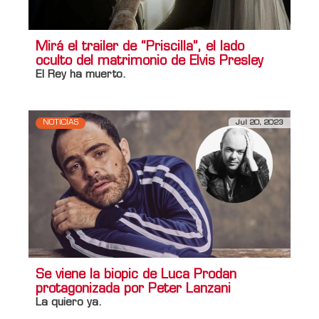
Mirá el trailer de “Priscilla”, el lado
oculto del matrimonio de Elvis Presley
El Rey ha muerto.
NOTICIAS
Jul 20, 2023
Se viene la biopic de Luca Prodan
protagonizada por Peter Lanzani
La quiero ya.