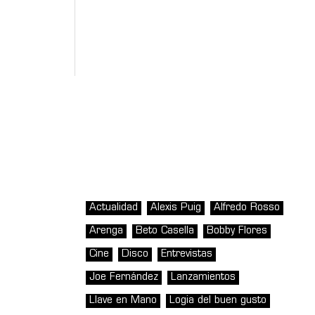
Actualidad
Alexis Puig
Alfredo Rosso
Arenga
Beto Casella
Bobby Flores
Cine
Disco
Entrevistas
Joe Fernández
Lanzamientos
Llave en Mano
Logia del buen gusto