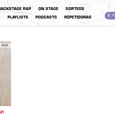
BACKSTAGE R&P
ON STAGE
SORTEOS
R
S
PLAYLISTS
PODCASTS
REPETIDORAS
, 2024
un