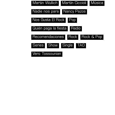
Martin Wullich
Martín Ciccioli
Música
Nadie nos para
Nancy Pazos
Nos Gusta El Rock
Pop
Quién paga la fiesta
Radio
Recomendaciones
Rock
Rock & Pop
Series
Show
Single
TAO
Vero Tossounian