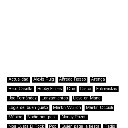
Actualidad
Alexis Puig
Alfredo Rosso
Arenga
Beto Casella
Bobby Flores
Cine
Disco
Entrevistas
Joe Fernández
Lanzamientos
Llave en Mano
Logia del buen gusto
Martin Wullich
Martín Ciccioli
Música
Nadie nos para
Nancy Pazos
Nos Gusta El Rock
Pop
Quién paga la fiesta
Radio