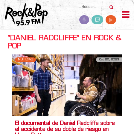
"DANIEL RADCLIFFE" EN ROCK &
POP
NOTICIAS
Oct 26, 2023
El documental de Daniel Radcliffe sobre
el accidente de su doble de riesgo en