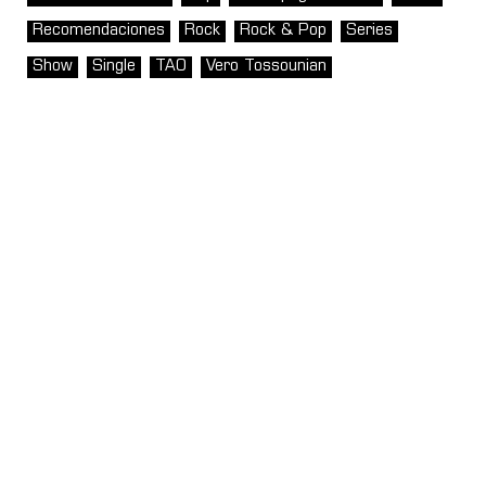
Recomendaciones
Rock
Rock & Pop
Series
Show
Single
TAO
Vero Tossounian