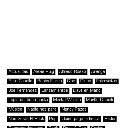
Actualidad
Alexis Puig
Alfredo Rosso
Arenga
Beto Casella
Bobby Flores
Cine
Disco
Entrevistas
Joe Fernández
Lanzamientos
Llave en Mano
Logia del buen gusto
Martin Wullich
Martín Ciccioli
Música
Nadie nos para
Nancy Pazos
Nos Gusta El Rock
Pop
Quién paga la fiesta
Radio