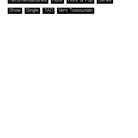
Recomendaciones
Rock
Rock & Pop
Series
Show
Single
TAO
Vero Tossounian