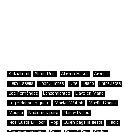
Actualidad
Alexis Puig
Alfredo Rosso
Arenga
Beto Casella
Bobby Flores
Cine
Disco
Entrevistas
Joe Fernández
Lanzamientos
Llave en Mano
Logia del buen gusto
Martin Wullich
Martín Ciccioli
Música
Nadie nos para
Nancy Pazos
Nos Gusta El Rock
Pop
Quién paga la fiesta
Radio