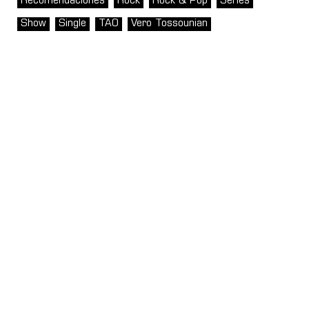
Recomendaciones
Rock
Rock & Pop
Series
Show
Single
TAO
Vero Tossounian