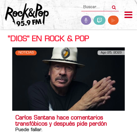
"DIOS" EN ROCK & POP
NOTICIAS
Ago 25, 2023
Carlos Santana hace comentarios
transfóbicos y después pide perdón
Puede fallar.