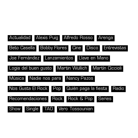
Actualidad
Alexis Puig
Alfredo Rosso
Arenga
Beto Casella
Bobby Flores
Cine
Disco
Entrevistas
Joe Fernández
Lanzamientos
Llave en Mano
Logia del buen gusto
Martin Wullich
Martín Ciccioli
Música
Nadie nos para
Nancy Pazos
Nos Gusta El Rock
Pop
Quién paga la fiesta
Radio
Recomendaciones
Rock
Rock & Pop
Series
Show
Single
TAO
Vero Tossounian