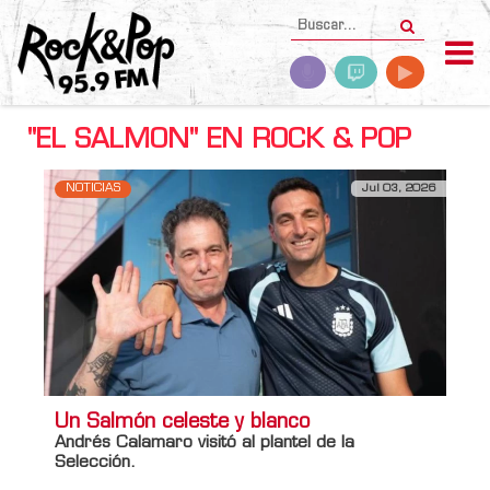
"EL SALMON" EN ROCK & POP
NOTICIAS
Jul 03, 2026
Un Salmón celeste y blanco
Andrés Calamaro
visitó al plantel de la
Selección
.