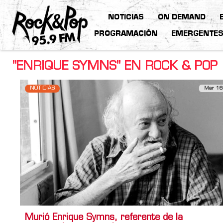
NOTICIAS
ON DEMAND
PROGRAMACIÓN
EMERGENTE
"ENRIQUE SYMNS" EN ROCK & POP
NOTICIAS
Mar 16
Murió Enrique Symns, referente de la