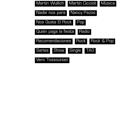
Martin Wullich
Martín Ciccioli
Música
Nadie nos para
Nancy Pazos
Nos Gusta El Rock
Pop
Quién paga la fiesta
Radio
Recomendaciones
Rock
Rock & Pop
Series
Show
Single
TAO
Vero Tossounian