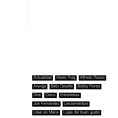
Actualidad
Alexis Puig
Alfredo Rosso
Arenga
Beto Casella
Bobby Flores
Cine
Disco
Entrevistas
Joe Fernández
Lanzamientos
Llave en Mano
Logia del buen gusto