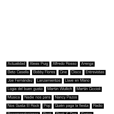
Actualidad
Alexis Puig
Alfredo Rosso
Arenga
Beto Casella
Bobby Flores
Cine
Disco
Entrevistas
Joe Fernández
Lanzamientos
Llave en Mano
Logia del buen gusto
Martin Wullich
Martín Ciccioli
Música
Nadie nos para
Nancy Pazos
Nos Gusta El Rock
Pop
Quién paga la fiesta
Radio