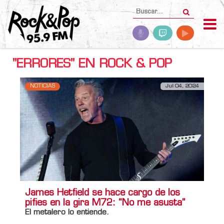
"ERRORES" EN ROCK & POP
NOTICIAS
Jul 04, 2024
James Hetfield se hace cargo de los
pifies en la gira M72: “No me asusta”
El metalero lo entiende.