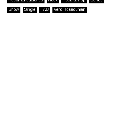
Recomendaciones
Rock
Rock & Pop
Series
Show
Single
TAO
Vero Tossounian