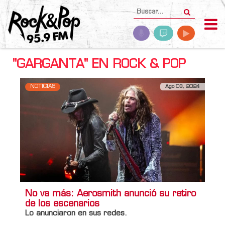
"GARGANTA" EN ROCK & POP
NOTICIAS
Ago 03, 2024
No va más: Aerosmith anunció su retiro
de los escenarios
Lo anunciaron en sus redes.