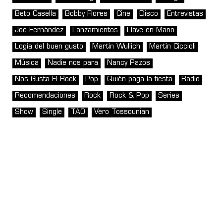
Beto Casella
Bobby Flores
Cine
Disco
Entrevistas
Joe Fernández
Lanzamientos
Llave en Mano
Logia del buen gusto
Martin Wullich
Martín Ciccioli
Música
Nadie nos para
Nancy Pazos
Nos Gusta El Rock
Pop
Quién paga la fiesta
Radio
Recomendaciones
Rock
Rock & Pop
Series
Show
Single
TAO
Vero Tossounian