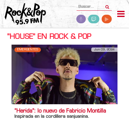
"HOUSE" EN ROCK & POP
EMERGENTES
Jun 03, 2024
“Herida”: lo nuevo de Fabricio Montilla
Inspirada en la cordillera sanjuanina.