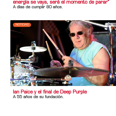
energía se vaya, será el momento de parar”
A días de cumplir 80 años.
NOTICIAS
Dic 18
Ian Paice y el final de Deep Purple
A 55 años de su fundación.