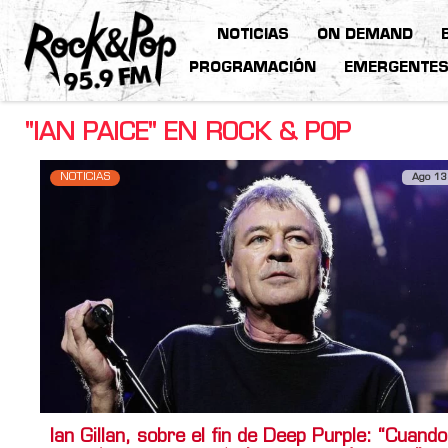
NOTICIAS
ON DEMAND
PROGRAMACIÓN
EMERGENTE
"IAN PAICE" EN ROCK & POP
NOTICIAS
Ago 13
Ian Gillan, sobre el fin de Deep Purple: “Cuando