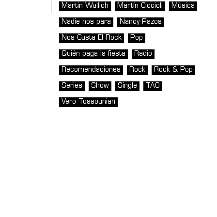
Martin Wullich
Martín Ciccioli
Música
Nadie nos para
Nancy Pazos
Nos Gusta El Rock
Pop
Quién paga la fiesta
Radio
Recomendaciones
Rock
Rock & Pop
Series
Show
Single
TAO
Vero Tossounian