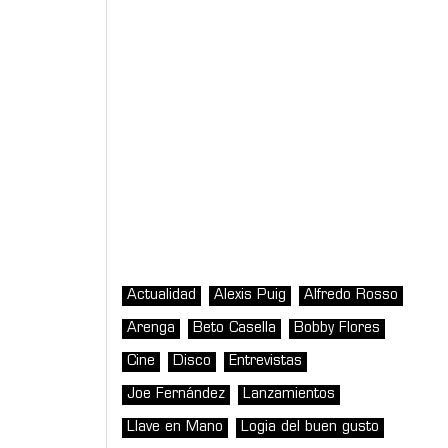
Actualidad
Alexis Puig
Alfredo Rosso
Arenga
Beto Casella
Bobby Flores
Cine
Disco
Entrevistas
Joe Fernández
Lanzamientos
Llave en Mano
Logia del buen gusto