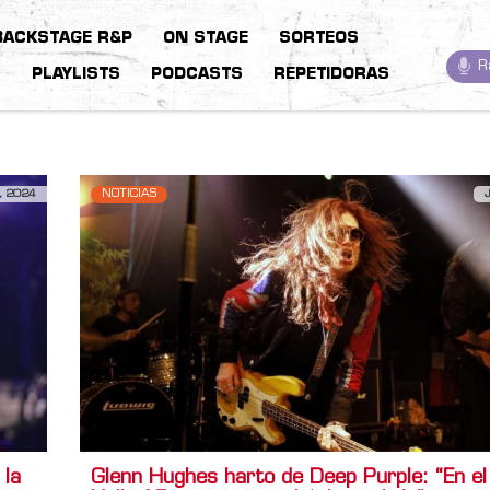
BACKSTAGE R&P
ON STAGE
SORTEOS
R
S
PLAYLISTS
PODCASTS
REPETIDORAS
, 2024
NOTICIAS
 la
Glenn Hughes harto de Deep Purple: “En e