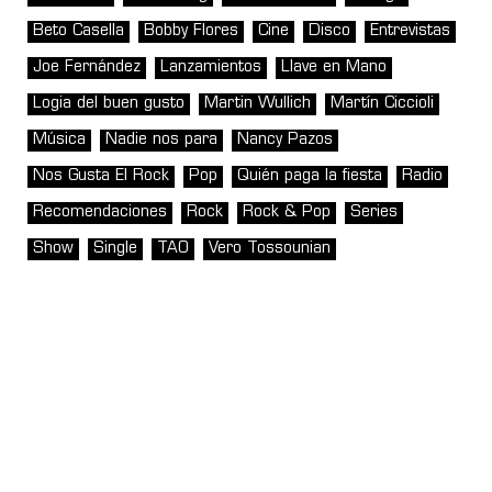
Beto Casella
Bobby Flores
Cine
Disco
Entrevistas
Joe Fernández
Lanzamientos
Llave en Mano
Logia del buen gusto
Martin Wullich
Martín Ciccioli
Música
Nadie nos para
Nancy Pazos
Nos Gusta El Rock
Pop
Quién paga la fiesta
Radio
Recomendaciones
Rock
Rock & Pop
Series
Show
Single
TAO
Vero Tossounian