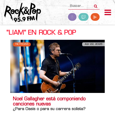
"LIAM" EN ROCK & POP
NOTICIAS
Abr 22, 2026
Noel Gallagher está componiendo
canciones nuevas
¿Para Oasis o para su carrera solista?