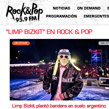
NOTICIAS
ON DEMAND
PROGRAMACIÓN
EMERGENTE
"LIMP BIZKIT" EN ROCK & POP
ON STAGE
Dic 17
Limp Bizkit plantó bandera en suelo argentino