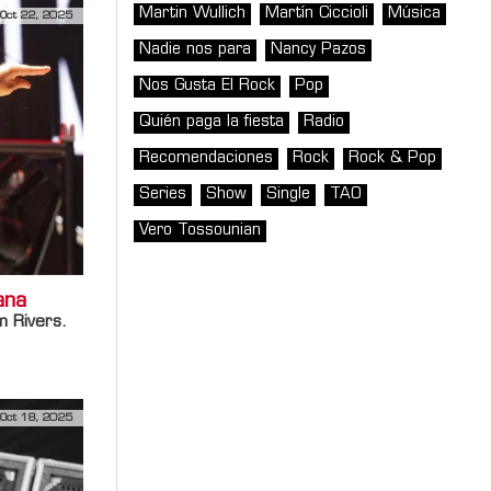
Martin Wullich
Martín Ciccioli
Música
Oct 22, 2025
Nadie nos para
Nancy Pazos
Nos Gusta El Rock
Pop
Quién paga la fiesta
Radio
Recomendaciones
Rock
Rock & Pop
Series
Show
Single
TAO
Vero Tossounian
ana
 Rivers
.
Oct 18, 2025