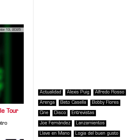
Nov 13, 2025
Actualidad
Alexis Puig
Alfredo Rosso
Arenga
Beto Casella
Bobby Flores
le Tour
Cine
Disco
Entrevistas
Joe Fernández
Lanzamientos
ntro
Llave en Mano
Logia del buen gusto