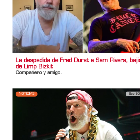
La despedida de Fred Durst a Sam Rivers, baji
de Limp Bizkit
Compañero y amigo.
NOTICIAS
Sep 30