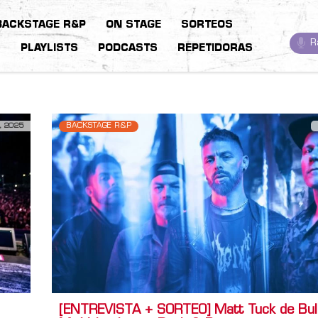
BACKSTAGE R&P
ON STAGE
SORTEOS
R
S
PLAYLISTS
PODCASTS
REPETIDORAS
, 2025
BACKSTAGE R&P
[ENTREVISTA + SORTEO] Matt Tuck de Bull