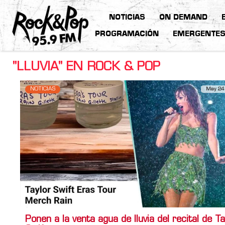
NOTICIAS
ON DEMAND
PROGRAMACIÓN
EMERGENTE
"LLUVIA" EN ROCK & POP
NOTICIAS
May 24
Ponen a la venta agua de lluvia del recital de Ta