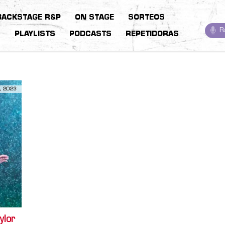
BACKSTAGE R&P
ON STAGE
SORTEOS
R
S
PLAYLISTS
PODCASTS
REPETIDORAS
, 2023
ylor