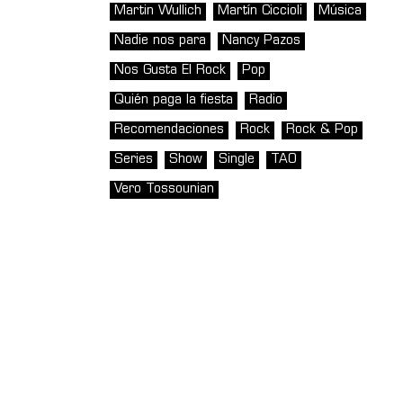
Martin Wullich
Martín Ciccioli
Música
Nadie nos para
Nancy Pazos
Nos Gusta El Rock
Pop
Quién paga la fiesta
Radio
Recomendaciones
Rock
Rock & Pop
Series
Show
Single
TAO
Vero Tossounian