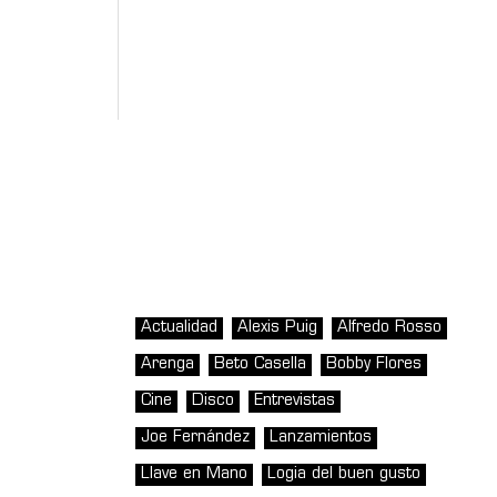
Actualidad
Alexis Puig
Alfredo Rosso
Arenga
Beto Casella
Bobby Flores
Cine
Disco
Entrevistas
Joe Fernández
Lanzamientos
Llave en Mano
Logia del buen gusto