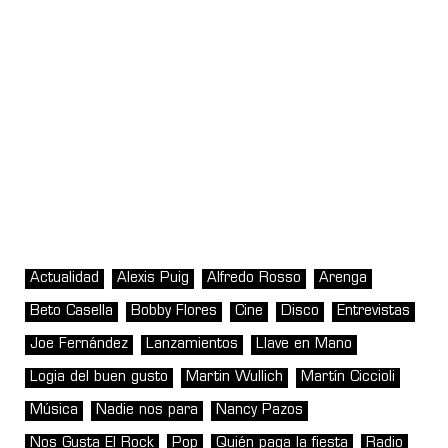
Actualidad
Alexis Puig
Alfredo Rosso
Arenga
Beto Casella
Bobby Flores
Cine
Disco
Entrevistas
Joe Fernández
Lanzamientos
Llave en Mano
Logia del buen gusto
Martin Wullich
Martín Ciccioli
Música
Nadie nos para
Nancy Pazos
Nos Gusta El Rock
Pop
Quién paga la fiesta
Radio