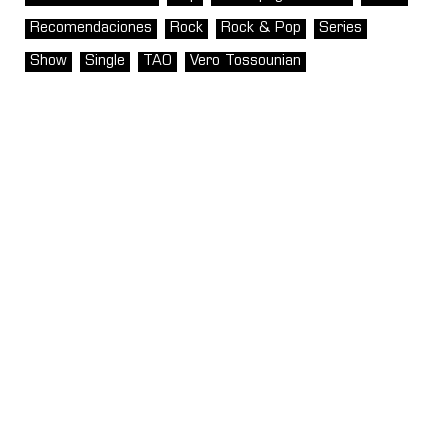
Recomendaciones
Rock
Rock & Pop
Series
Show
Single
TAO
Vero Tossounian