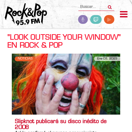
"LOOK OUTSIDE YOUR WINDOW"
EN ROCK & POP
NOTICIAS
Ene 03, 2023
Slipknot publicará su disco inédito de
2008