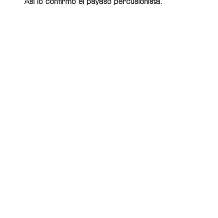
Así lo confirmó el payaso percusionista.