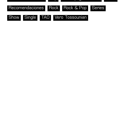
Recomendaciones
Rock
Rock & Pop
Series
Show
Single
TAO
Vero Tossounian