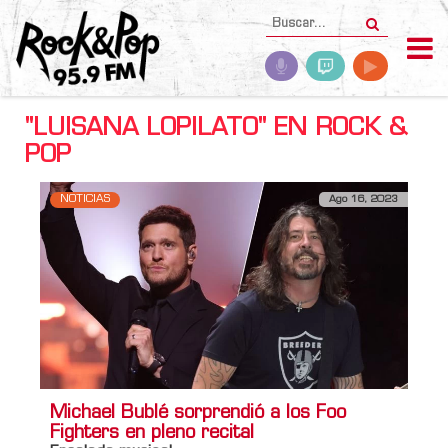
"LUISANA LOPILATO" EN ROCK &
POP
NOTICIAS
Ago 16, 2023
Michael Bublé sorprendió a los Foo
Fighters en pleno recital