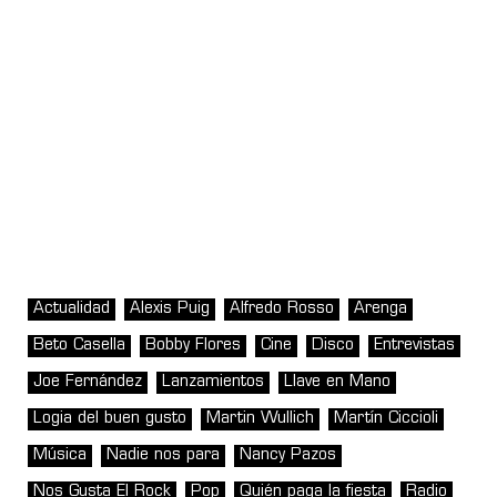
Actualidad
Alexis Puig
Alfredo Rosso
Arenga
Beto Casella
Bobby Flores
Cine
Disco
Entrevistas
Joe Fernández
Lanzamientos
Llave en Mano
Logia del buen gusto
Martin Wullich
Martín Ciccioli
Música
Nadie nos para
Nancy Pazos
Nos Gusta El Rock
Pop
Quién paga la fiesta
Radio