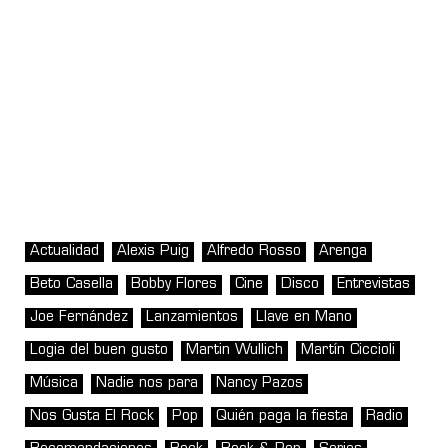
Actualidad
Alexis Puig
Alfredo Rosso
Arenga
Beto Casella
Bobby Flores
Cine
Disco
Entrevistas
Joe Fernández
Lanzamientos
Llave en Mano
Logia del buen gusto
Martin Wullich
Martín Ciccioli
Música
Nadie nos para
Nancy Pazos
Nos Gusta El Rock
Pop
Quién paga la fiesta
Radio