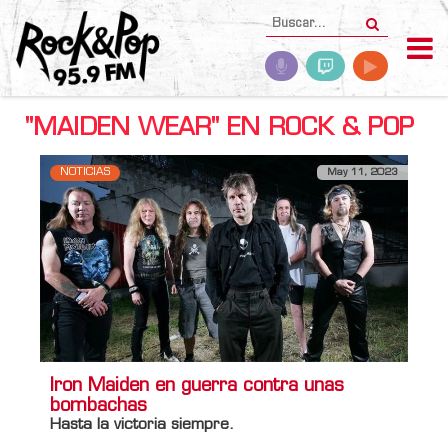
"MAIDEN WEAR" EN ROCK & POP
NOTICIAS
May 11, 2023
Iron Maiden en guerra contra unas
bombachas
Hasta la victoria siempre.