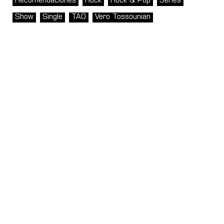
Recomendaciones
Rock
Rock & Pop
Series
Show
Single
TAO
Vero Tossounian