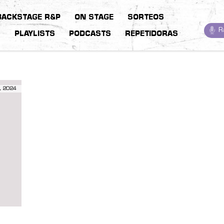
BACKSTAGE R&P
ON STAGE
SORTEOS
R
S
PLAYLISTS
PODCASTS
REPETIDORAS
, 2024