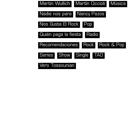
Martin Wullich
Martín Ciccioli
Música
Nadie nos para
Nancy Pazos
Nos Gusta El Rock
Pop
Quién paga la fiesta
Radio
Recomendaciones
Rock
Rock & Pop
Series
Show
Single
TAO
Vero Tossounian