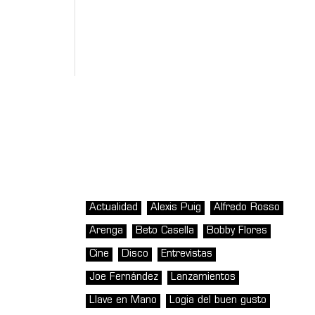
Actualidad
Alexis Puig
Alfredo Rosso
Arenga
Beto Casella
Bobby Flores
Cine
Disco
Entrevistas
Joe Fernández
Lanzamientos
Llave en Mano
Logia del buen gusto