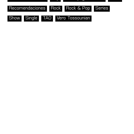
Recomendaciones
Rock
Rock & Pop
Series
Show
Single
TAO
Vero Tossounian