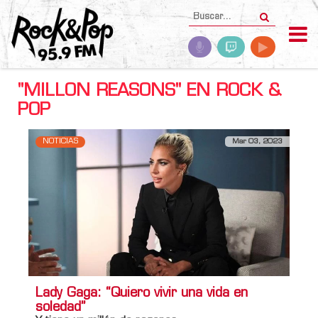
"MILLON REASONS" EN ROCK &
POP
NOTICIAS
Mar 03, 2023
Lady Gaga: “Quiero vivir una vida en
soledad”