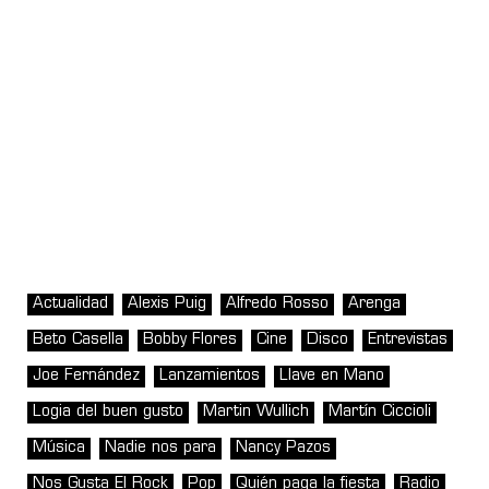
Actualidad
Alexis Puig
Alfredo Rosso
Arenga
Beto Casella
Bobby Flores
Cine
Disco
Entrevistas
Joe Fernández
Lanzamientos
Llave en Mano
Logia del buen gusto
Martin Wullich
Martín Ciccioli
Música
Nadie nos para
Nancy Pazos
Nos Gusta El Rock
Pop
Quién paga la fiesta
Radio