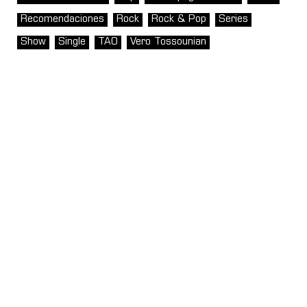
Recomendaciones
Rock
Rock & Pop
Series
Show
Single
TAO
Vero Tossounian