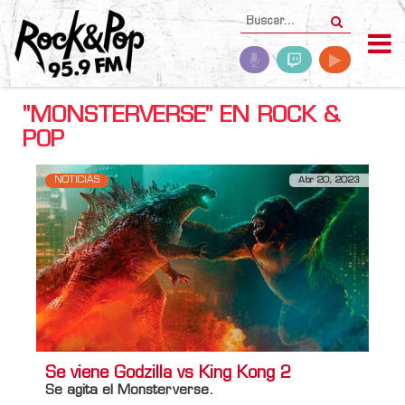
"MONSTERVERSE" EN ROCK &
POP
NOTICIAS
Abr 20, 2023
Se viene Godzilla vs King Kong 2
Se agita el Monsterverse.